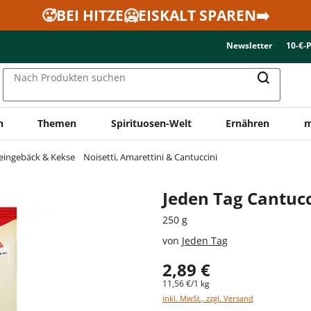
🥵BEI HITZE🥶EISKALT SPAREN➡️
Newsletter
10-€-
Nach Produkten suchen
n
Themen
Spirituosen-Welt
Ernähren
m
eingebäck & Kekse
Noisetti, Amarettini & Cantuccini
Jeden Tag Cantucc
250 g
von
Jeden Tag
2,89 €
11,56 €/1 kg
inkl. MwSt., zzgl. Versand