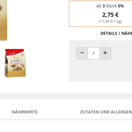
Staffelpreise - Mengenrabatt
ab
3
Stück
5%
2,75 €
(11,00 €/1 kg)
DETAILS / NÄ
ANZAHL VERRINGERN
ANZAHL ERHÖH
NÄHRWERTE
ZUTATEN UND ALLERGEN