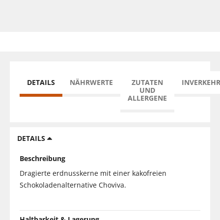
DETAILS
NÄHRWERTE
ZUTATEN
INVERKEH
UND
ALLERGENE
DETAILS
Beschreibung
Dragierte erdnusskerne mit einer kakofreien
Schokoladenalternative Choviva.
Haltbarkeit & Lagerung