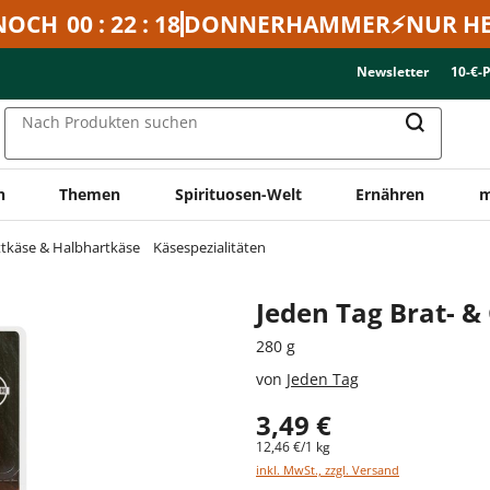
NOCH
00 : 22 : 18
DONNERHAMMER⚡NUR HE
Newsletter
10-€-
Nach Produkten suchen
n
Themen
Spirituosen-Welt
Ernähren
m
ttkäse & Halbhartkäse
Käsespezialitäten
Jeden Tag Brat- &
280 g
von
Jeden Tag
3,49 €
12,46 €/1 kg
inkl. MwSt., zzgl. Versand