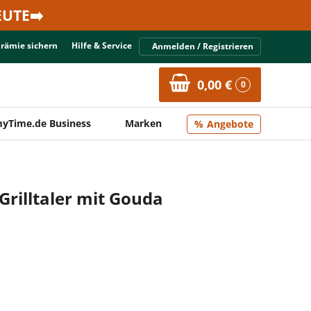
UTE➡️
Prämie sichern
Hilfe & Service
Anmelden / Registrieren
0,00 €
0
yTime.de Business
Marken
Angebote
 Grilltaler mit Gouda