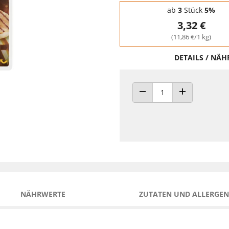
Staffelpreise - Mengenrabatt
ab
3
Stück
5%
3,32 €
(11,86 €/1 kg)
DETAILS / NÄ
ANZAHL VERRINGERN
ANZAHL ERHÖH
NÄHRWERTE
ZUTATEN UND ALLERGEN