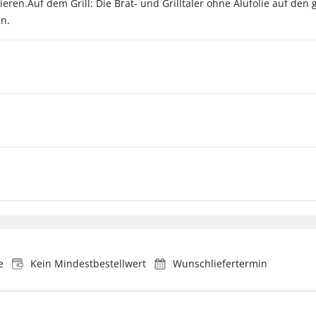
ren.Auf dem Grill: Die Brat- und Grilltaler ohne Alufolie auf den 
en.
e
Kein Mindestbestellwert
Wunschliefertermin