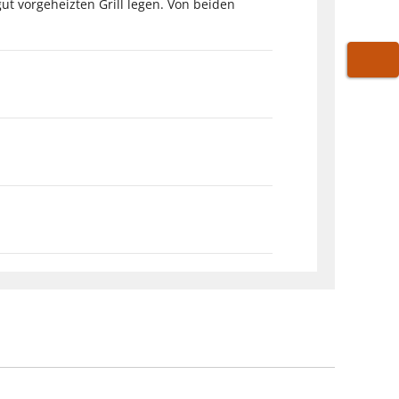
gut vorgeheizten Grill legen. Von beiden
WARE