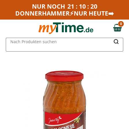
Zum Hauptinhalt springen
NUR NOCH
21 : 10 : 20
DONNERHAMMER⚡NUR HEUTE➡️
Zur Navigation springen
Zur Suche springen
0
0,00 €
MAIN MENU
Nach Produkten suchen