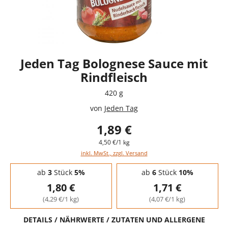
Jeden Tag Bolognese Sauce mit
Rindfleisch
420 g
von
Jeden Tag
1,89 €
4,50 €/1 kg
inkl. MwSt., zzgl. Versand
Staffelpreise - Mengenrabatt
ab
3
Stück
5%
ab
6
Stück
10%
1,80 €
1,71 €
(4,29 €/1 kg)
(4,07 €/1 kg)
DETAILS / NÄHRWERTE / ZUTATEN UND ALLERGENE