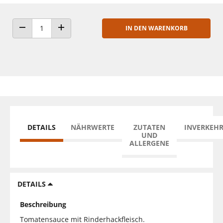
IN DEN WARENKORB
ANZAHL VERRINGERN
ANZAHL ERHÖHEN
DETAILS
NÄHRWERTE
ZUTATEN
INVERKEH
UND
ALLERGENE
DETAILS
Beschreibung
Tomatensauce mit Rinderhackfleisch.