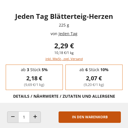
Jeden Tag Blätterteig-Herzen
225 g
von
Jeden Tag
2,29 €
10,18 €/1 kg
inkl. MwSt., zzgl. Versand
Staffelpreise - Mengenrabatt
ab
3
Stück
5%
ab
6
Stück
10%
2,18 €
2,07 €
(9,69 €/1 kg)
(9,20 €/1 kg)
DETAILS / NÄHRWERTE / ZUTATEN UND ALLERGENE
IN DEN WARENKORB
ANZAHL VERRINGERN
ANZAHL ERHÖHEN