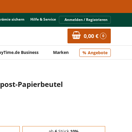
Prämie sichern
Hilfe & Service
Anmelden / Registrieren
0,00 €
0
yTime.de Business
Marken
Angebote
post-Papierbeutel
ab
6
Stück
10%