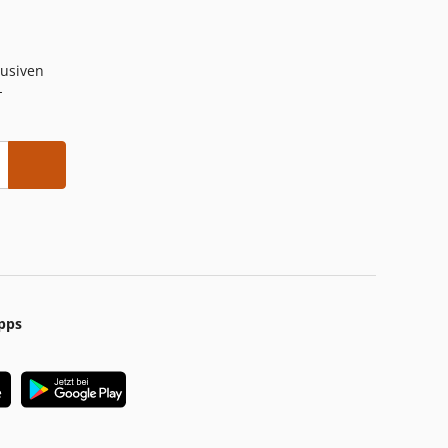
lusiven
-
pps