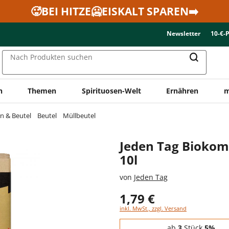
🥵BEI HITZE🥶EISKALT SPAREN➡️
Newsletter
10-€-
Nach Produkten suchen
n
Themen
Spirituosen-Welt
Ernähren
m
en & Beutel
Beutel
Müllbeutel
Jeden Tag Biokom
10l
von
Jeden Tag
1,79 €
inkl. MwSt., zzgl. Versand
Staffelpreise - Mengenrabatt
ab
3
Stück
5%