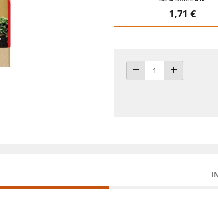
1,71 €
ANZAHL VERRINGERN
ANZAHL ERHÖH
I