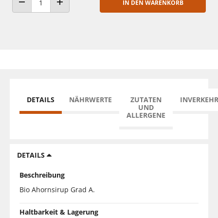
IN DEN WARENKORB
ANZAHL VERRINGERN
ANZAHL ERHÖHEN
DETAILS
NÄHRWERTE
ZUTATEN
INVERKEH
UND
ALLERGENE
DETAILS
Beschreibung
Bio Ahornsirup Grad A.
Haltbarkeit & Lagerung