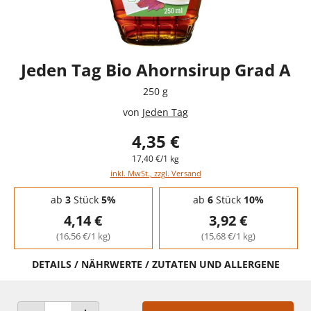
Jeden Tag Bio Ahornsirup Grad A
250 g
von
Jeden Tag
4,35 €
17,40 €/1 kg
inkl. MwSt., zzgl. Versand
Staffelpreise - Mengenrabatt
ab
3
Stück
5%
ab
6
Stück
10%
4,14 €
3,92 €
(16,56 €/1 kg)
(15,68 €/1 kg)
DETAILS / NÄHRWERTE / ZUTATEN UND ALLERGENE