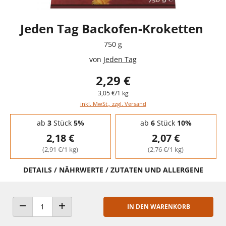
Jeden Tag Backofen-Kroketten
750 g
von
Jeden Tag
2,29 €
3,05 €/1 kg
inkl. MwSt., zzgl. Versand
Staffelpreise - Mengenrabatt
ab
3
Stück
5%
ab
6
Stück
10%
2,18 €
2,07 €
(2,91 €/1 kg)
(2,76 €/1 kg)
DETAILS / NÄHRWERTE / ZUTATEN UND ALLERGENE
IN DEN WARENKORB
ANZAHL VERRINGERN
ANZAHL ERHÖHEN