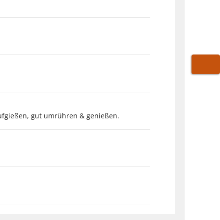
WARE
aufgießen, gut umrühren & genießen.