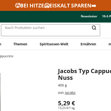
🥵BEI HITZE🥶EISKALT SPAREN➡️
Newsletter
10-€-
Nach Produkten suchen
n
Themen
Spirituosen-Welt
Ernähren
m
ppuccino
Jacobs Typ Cappu
Nuss
400 g
von
Jacobs
5,29 €
13,23 €/1 kg