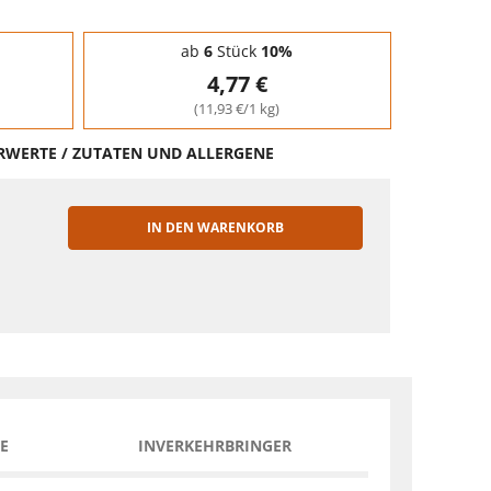
ab
6
Stück
10%
4,77 €
(11,93 €/1 kg)
HRWERTE / ZUTATEN UND ALLERGENE
IN DEN WARENKORB
EN
E
INVERKEHRBRINGER