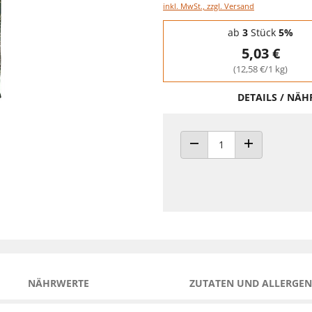
inkl. MwSt., zzgl. Versand
Staffelpreise - Mengenrabatt
ab
3
Stück
5%
5,03 €
(12,58 €/1 kg)
DETAILS / NÄ
ANZAHL VERRINGERN
ANZAHL ERHÖH
NÄHRWERTE
ZUTATEN UND ALLERGEN