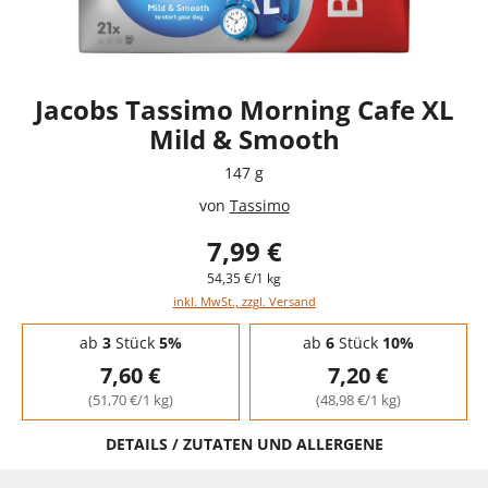
Jacobs Tassimo Morning Cafe XL
Mild & Smooth
147 g
von
Tassimo
7,99 €
54,35 €/1 kg
inkl. MwSt., zzgl. Versand
Staffelpreise - Mengenrabatt
ab
3
Stück
5%
ab
6
Stück
10%
7,60 €
7,20 €
(51,70 €/1 kg)
(48,98 €/1 kg)
DETAILS / ZUTATEN UND ALLERGENE