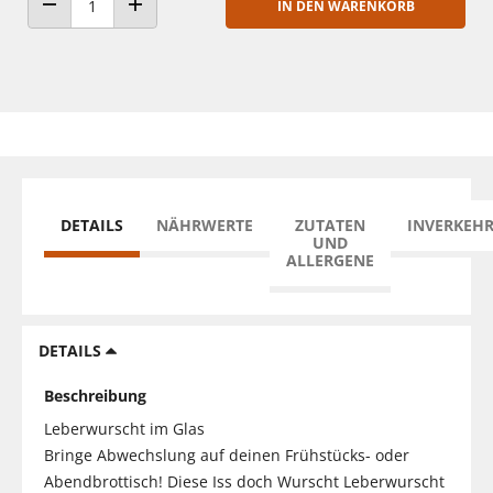
IN DEN WARENKORB
ANZAHL VERRINGERN
ANZAHL ERHÖHEN
DETAILS
NÄHRWERTE
ZUTATEN
INVERKEH
UND
ALLERGENE
DETAILS
Beschreibung
Leberwurscht im Glas
Bringe Abwechslung auf deinen Frühstücks- oder
Abendbrottisch! Diese Iss doch Wurscht Leberwurscht