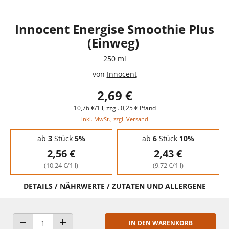
Innocent Energise Smoothie Plus
(Einweg)
250 ml
von
Innocent
2,69 €
10,76 €/1 l, zzgl. 0,25 € Pfand
inkl. MwSt., zzgl. Versand
Staffelpreise - Mengenrabatt
ab
3
Stück
5%
ab
6
Stück
10%
2,56 €
2,43 €
(10,24 €/1 l)
(9,72 €/1 l)
DETAILS / NÄHRWERTE / ZUTATEN UND ALLERGENE
IN DEN WARENKORB