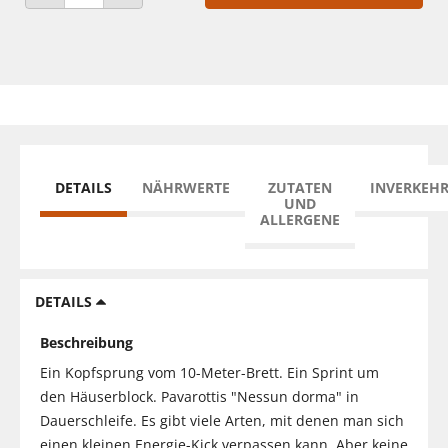
ANZAHL VERRINGERN
ANZAHL ERHÖHEN
DETAILS
NÄHRWERTE
ZUTATEN
INVERKEH
UND
ALLERGENE
DETAILS
Beschreibung
Ein Kopfsprung vom 10-Meter-Brett. Ein Sprint um
den Häuserblock. Pavarottis "Nessun dorma" in
Dauerschleife. Es gibt viele Arten, mit denen man sich
einen kleinen Energie-Kick verpassen kann. Aber keine