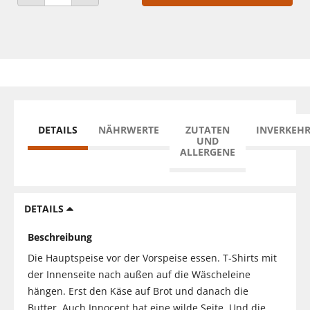
ANZAHL VERRINGERN
ANZAHL ERHÖHEN
DETAILS
NÄHRWERTE
ZUTATEN
INVERKEH
UND
ALLERGENE
DETAILS
Beschreibung
Die Hauptspeise vor der Vorspeise essen. T-Shirts mit
der Innenseite nach außen auf die Wäscheleine
hängen. Erst den Käse auf Brot und danach die
Butter. Auch Innocent hat eine wilde Seite. Und die