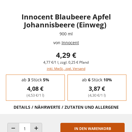
Innocent Blaubeere Apfel
Johannisbeere (Einweg)
900 ml
von
Innocent
4,29 €
4,77 €/1 l, zzgl. 0,25 € Pfand
inkl. MwSt., zzgl. Versand
Staffelpreise - Mengenrabatt
ab
3
Stück
5%
ab
6
Stück
10%
4,08 €
3,87 €
(4,53 €/1 l)
(4,30 €/1 l)
DETAILS / NÄHRWERTE / ZUTATEN UND ALLERGENE
IN DEN WARENKORB