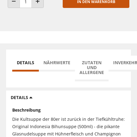
IN DEN WARENKORB
ANZAHL VERRINGERN
ANZAHL ERHÖHEN
DETAILS
NÄHRWERTE
ZUTATEN
INVERKEH
UND
ALLERGENE
DETAILS
Beschreibung
Die Kultsuppe der 80er ist zurück in der Tiefkühltruhe:
Original Indonesia Bihunsuppe (500ml) - die pikante
Glasnudelsuppe mit Hühnerfleisch und Champignon