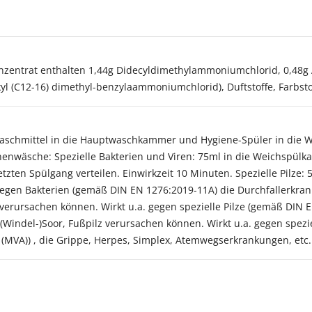
onzentrat enthalten 1,44g Didecyldimethylammoniumchlorid, 0,48g 
l (C12-16) dimethyl-benzylaammoniumchlorid), Duftstoffe, Farbsto
Waschmittel in die Hauptwaschkammer und Hygiene-Spüler in die
enwäsche: Spezielle Bakterien und Viren: 75ml in die Weichspül
tzten Spülgang verteilen. Einwirkzeit 10 Minuten. Spezielle Pilze:
a. gegen Bakterien (gemäß DIN EN 1276:2019-11A) die Durchfaller
rursachen können. Wirkt u.a. gegen spezielle Pilze (gemäß DIN E
(Windel-)Soor, Fußpilz verursachen können. Wirkt u.a. gegen spez
a (MVA)) , die Grippe, Herpes, Simplex, Atemwegserkrankungen, etc