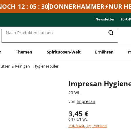
NOCH
12 : 05 : 30
DONNERHAMMER⚡NUR HE
Newsletter
10-€-
Nach Produkten suchen
n
Themen
Spirituosen-Welt
Ernähren
m
utzen & Reinigen
Hygienespüler
Impresan Hygiene
20 WL
von
Impresan
3,45 €
0,17 €/1 WL
inkl. MwSt., zzgl. Versand