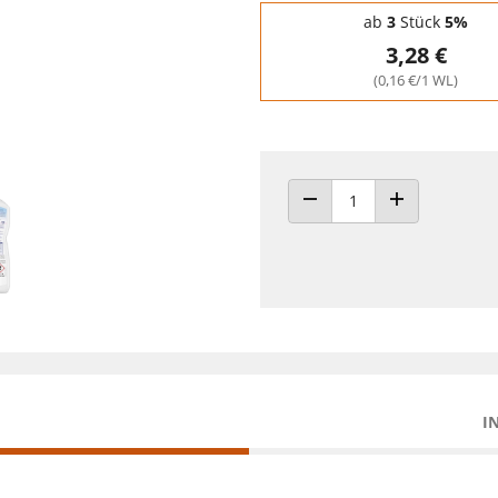
Staffelpreise - Mengenrabatt
ab
3
Stück
5%
3,28 €
(0,16 €/1 WL)
ANZAHL VERRINGERN
ANZAHL ERHÖH
I