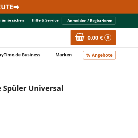
UTE➡️
Prämie sichern
Hilfe & Service
Anmelden / Registrieren
0,00 €
0
yTime.de Business
Marken
Angebote
 Spüler Universal