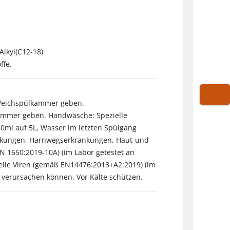
Alkyl(C12-18)
ffe.
 Weichspülkammer geben.
WARE
kammer geben. Handwäsche: Spezielle
 50ml auf 5L, Wasser im letzten Spülgang
krankungen, Harnwegserkrankungen, Haut-und
N 1650:2019-10A) (im Labor getestet an
ielle Viren (gemäß EN14476:2013+A2:2019) (im
. verursachen können. Vor Kälte schützen.