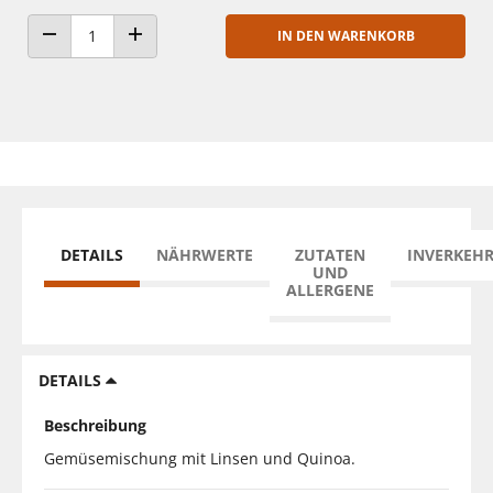
IN DEN WARENKORB
ANZAHL VERRINGERN
ANZAHL ERHÖHEN
DETAILS
NÄHRWERTE
ZUTATEN
INVERKEH
UND
ALLERGENE
DETAILS
Beschreibung
Gemüsemischung mit Linsen und Quinoa.