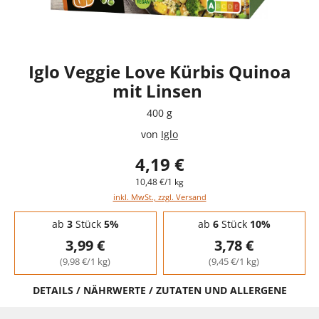
Iglo Veggie Love Kürbis Quinoa
mit Linsen
400 g
von
Iglo
4,19 €
10,48 €/1 kg
inkl. MwSt., zzgl. Versand
Staffelpreise - Mengenrabatt
ab
3
Stück
5%
ab
6
Stück
10%
3,99 €
3,78 €
(9,98 €/1 kg)
(9,45 €/1 kg)
DETAILS / NÄHRWERTE / ZUTATEN UND ALLERGENE