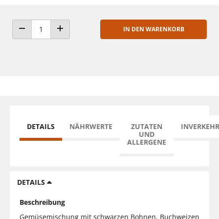
IN DEN WARENKORB
ANZAHL VERRINGERN
ANZAHL ERHÖHEN
DETAILS
NÄHRWERTE
ZUTATEN
INVERKEH
UND
ALLERGENE
DETAILS
Beschreibung
Gemüsemischung mit schwarzen Bohnen, Buchweizen