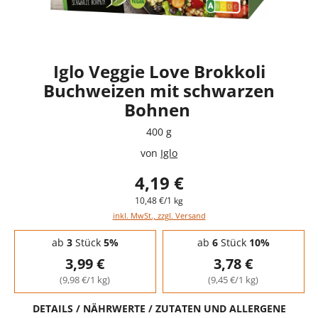
Iglo Veggie Love Brokkoli
Buchweizen mit schwarzen
Bohnen
400 g
von
Iglo
4,19 €
10,48 €/1 kg
inkl. MwSt., zzgl. Versand
Staffelpreise - Mengenrabatt
ab
3
Stück
5%
ab
6
Stück
10%
3,99 €
3,78 €
(9,98 €/1 kg)
(9,45 €/1 kg)
DETAILS / NÄHRWERTE / ZUTATEN UND ALLERGENE