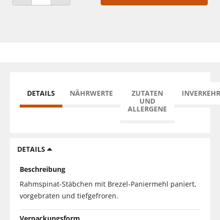
ANZAHL VERRINGERN
ANZAHL ERHÖHEN
DETAILS
NÄHRWERTE
ZUTATEN
INVERKEH
UND
ALLERGENE
DETAILS
Beschreibung
Rahmspinat-Stäbchen mit Brezel-Paniermehl paniert,
vorgebraten und tiefgefroren.
Verpackungsform