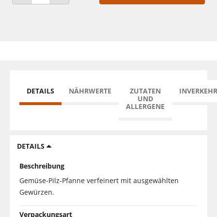
ANZAHL VERRINGERN
ANZAHL ERHÖHEN
DETAILS
NÄHRWERTE
ZUTATEN
INVERKEH
UND
ALLERGENE
DETAILS
Beschreibung
Gemüse-Pilz-Pfanne verfeinert mit ausgewählten
Gewürzen.
Verpackungsart