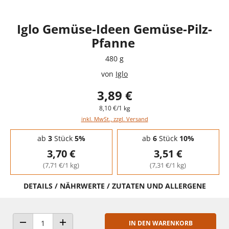
Iglo Gemüse-Ideen Gemüse-Pilz-
Pfanne
480 g
von
Iglo
3,89 €
8,10 €/1 kg
inkl. MwSt., zzgl. Versand
Staffelpreise - Mengenrabatt
ab
3
Stück
5%
ab
6
Stück
10%
3,70 €
3,51 €
(7,71 €/1 kg)
(7,31 €/1 kg)
DETAILS / NÄHRWERTE / ZUTATEN UND ALLERGENE
IN DEN WARENKORB