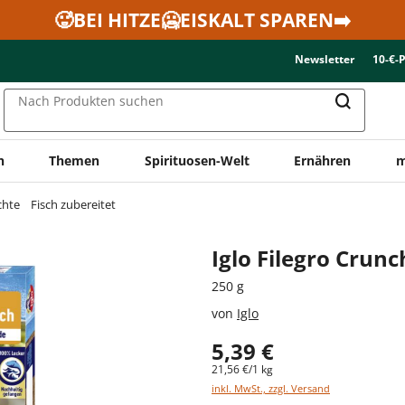
🥵BEI HITZE🥶EISKALT SPAREN➡️
Newsletter
10-€-
Nach Produkten suchen
n
Themen
Spirituosen-Welt
Ernähren
m
chte
Fisch zubereitet
Iglo Filegro Crunc
250 g
von
Iglo
5,39 €
21,56 €/1 kg
inkl. MwSt., zzgl. Versand