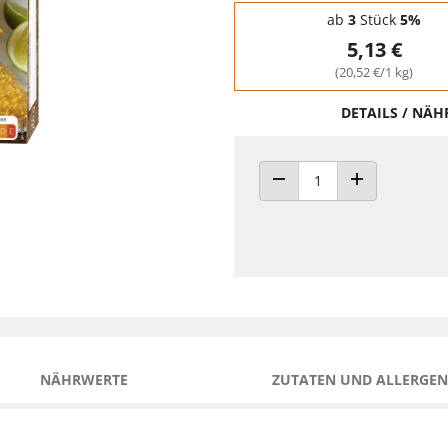
Staffelpreise - Mengenrabatt
ab
3
Stück
5%
5,13 €
(20,52 €/1 kg)
DETAILS / NÄ
ANZAHL VERRINGERN
ANZAHL ERHÖH
NÄHRWERTE
ZUTATEN UND ALLERGEN