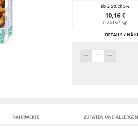
Staffelpreise - Mengenrabatt
ab
3
Stück
5%
10,16 €
(40,64 €/1 kg)
DETAILS / NÄ
ANZAHL VERRINGERN
ANZAHL ERHÖH
NÄHRWERTE
ZUTATEN UND ALLERGEN