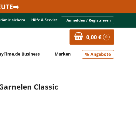
UTE➡️
Prämie sichern
Hilfe & Service
Anmelden / Registrieren
0,00 €
0
yTime.de Business
Marken
Angebote
Garnelen Classic