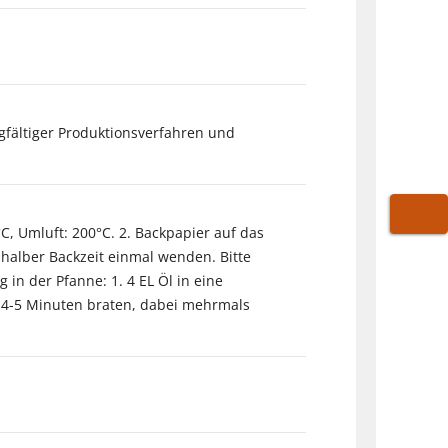
gfältiger Produktionsverfahren und
C, Umluft: 200°C. 2. Backpapier auf das
WARE
halber Backzeit einmal wenden. Bitte
 in der Pfanne: 1. 4 EL Öl in eine
. 4-5 Minuten braten, dabei mehrmals