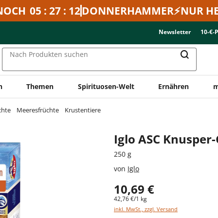
NOCH
05 : 27 : 12
DONNERHAMMER⚡NUR HE
Newsletter
10-€-
Nach Produkten suchen
n
Themen
Spirituosen-Welt
Ernähren
m
chte
Meeresfrüchte
Krustentiere
Iglo ASC Knusper-
250 g
von
Iglo
10,69 €
42,76 €/1 kg
inkl. MwSt., zzgl. Versand