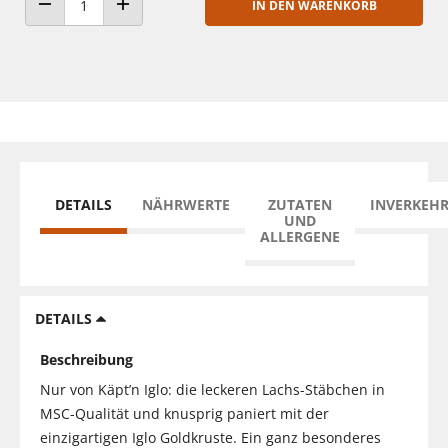
IN DEN WARENKORB
ANZAHL VERRINGERN
ANZAHL ERHÖHEN
DETAILS
NÄHRWERTE
ZUTATEN
INVERKEH
UND
ALLERGENE
DETAILS
Beschreibung
Nur von Käpt’n Iglo: die leckeren Lachs-Stäbchen in
MSC-Qualität und knusprig paniert mit der
einzigartigen Iglo Goldkruste. Ein ganz besonderes