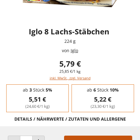
Iglo 8 Lachs-Stäbchen
224 g
von
Iglo
5,79 €
25,85 €/1 kg
inkl. MwSt., zzgl. Versand
Staffelpreise - Mengenrabatt
ab
3
Stück
5%
ab
6
Stück
10%
5,51 €
5,22 €
(24,60 €/1 kg)
(23,30 €/1 kg)
DETAILS / NÄHRWERTE / ZUTATEN UND ALLERGENE