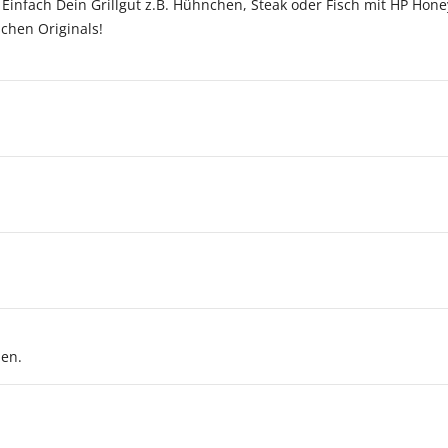
 Einfach Dein Grillgut z.B. Hühnchen, Steak oder Fisch mit HP Hon
chen Originals!
nen.