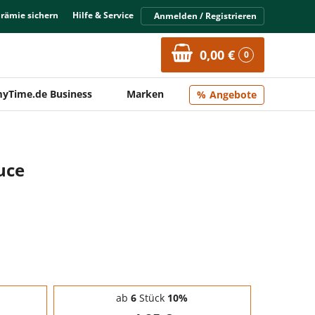
Prämie sichern
Hilfe & Service
Anmelden / Registrieren
0,00 €
0
yTime.de Business
Marken
Angebote
uce
ab
6
Stück
10%