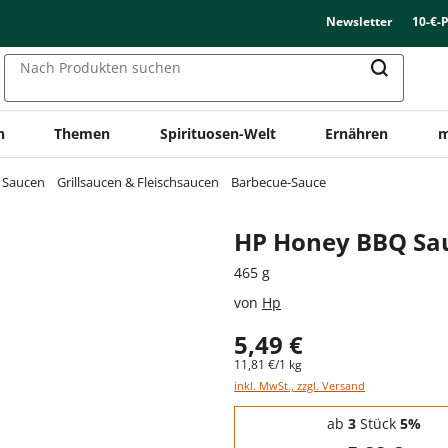
Newsletter
10-€-
Nach Produkten suchen
n
Themen
Spirituosen-Welt
Ernähren
m
& Saucen
Grillsaucen & Fleischsaucen
Barbecue-Sauce
HP Honey BBQ Sa
465 g
von
Hp
5,49 €
11,81 €/1 kg
inkl. MwSt., zzgl. Versand
Staffelpreise - Mengenrabatt
ab
3
Stück
5%