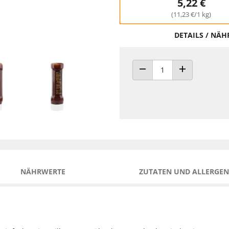
5,22 €
(11,23 €/1 kg)
DETAILS / NÄ
ANZAHL VERRINGERN
ANZAHL ERHÖH
NÄHRWERTE
ZUTATEN UND ALLERGEN