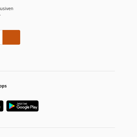
lusiven
-
pps