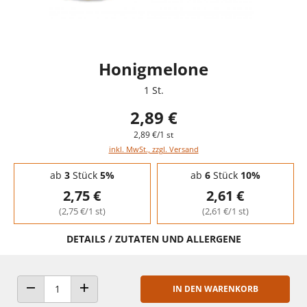
Honigmelone
1 St.
2,89 €
2,89 €/1 st
inkl. MwSt., zzgl. Versand
Staffelpreise - Mengenrabatt
ab
3
Stück
5%
ab
6
Stück
10%
2,75 €
2,61 €
(2,75 €/1 st)
(2,61 €/1 st)
DETAILS / ZUTATEN UND ALLERGENE
IN DEN WARENKORB
ANZAHL VERRINGERN
ANZAHL ERHÖHEN