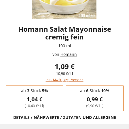
Homann Salat Mayonnaise
cremig fein
100 ml
von
Homann
1,09 €
10,90 €/1 l
inkl. MwSt., zzgl. Versand
Staffelpreise - Mengenrabatt
ab
3
Stück
5%
ab
6
Stück
10%
1,04 €
0,99 €
(10,40 €/1 l)
(9,90 €/1 l)
DETAILS / NÄHRWERTE / ZUTATEN UND ALLERGENE