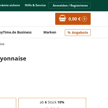
Prämie sichern
Hilfe & Service
Anmelden / Registrieren
0,00 €
0
yTime.de Business
Marken
Angebote
ise
yonnaise
ab
6
Stück
10%