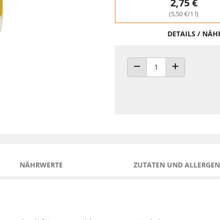
2,75 €
(5,50 €/1 l)
DETAILS / NÄ
ANZAHL VERRINGERN
ANZAHL ERHÖH
NÄHRWERTE
ZUTATEN UND ALLERGEN