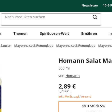
Newsletter
10-€-
Nach Produkten suchen
n
Themen
Spirituosen-Welt
Ernähren
m
& Saucen
Mayonnaise & Remoulade
Mayonnaise & Remoulade
Mayonna
Homann Salat Ma
500 ml
von
Homann
2,89 €
5,78 €/1 l
inkl. MwSt., zzgl. Versand
Staffelpreise - Mengenrabatt
ab
3
Stück
5%