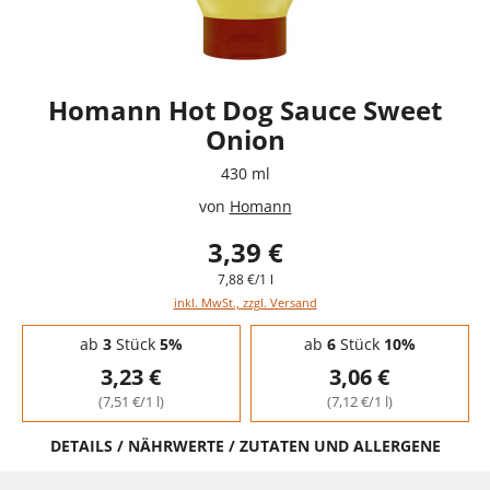
Homann Hot Dog Sauce Sweet
Onion
430 ml
von
Homann
3,39 €
7,88 €/1 l
inkl. MwSt., zzgl. Versand
Staffelpreise - Mengenrabatt
ab
3
Stück
5%
ab
6
Stück
10%
3,23 €
3,06 €
(7,51 €/1 l)
(7,12 €/1 l)
DETAILS / NÄHRWERTE / ZUTATEN UND ALLERGENE