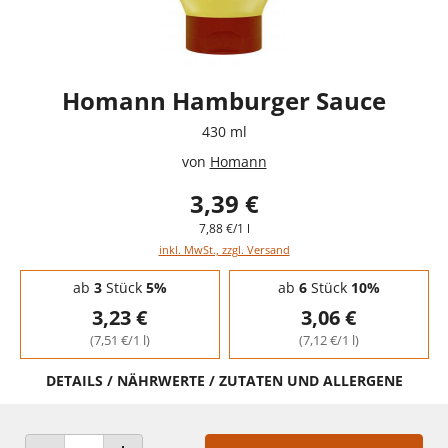
Homann Hamburger Sauce
430 ml
von
Homann
3,39 €
7,88 €/1 l
inkl. MwSt., zzgl. Versand
Staffelpreise - Mengenrabatt
ab
3
Stück
5%
ab
6
Stück
10%
3,23 €
3,06 €
(7,51 €/1 l)
(7,12 €/1 l)
DETAILS / NÄHRWERTE / ZUTATEN UND ALLERGENE