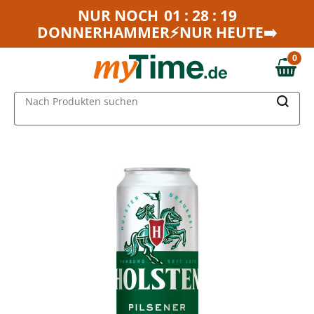
Zum Hauptinhalt springen
NUR NOCH
01 : 28 : 19
DONNERHAMMER⚡NUR HEUTE➡️
Zur Navigation springen
Zur Suche springen
0
0,00 €
MAIN MENU
Nach Produkten suchen