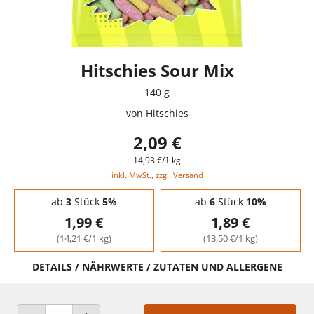
Hitschies Sour Mix
140 g
von
Hitschies
2,09 €
14,93 €/1 kg
inkl. MwSt., zzgl. Versand
Staffelpreise - Mengenrabatt
ab
3
Stück
5%
ab
6
Stück
10%
1,99 €
1,89 €
(14,21 €/1 kg)
(13,50 €/1 kg)
DETAILS / NÄHRWERTE / ZUTATEN UND ALLERGENE