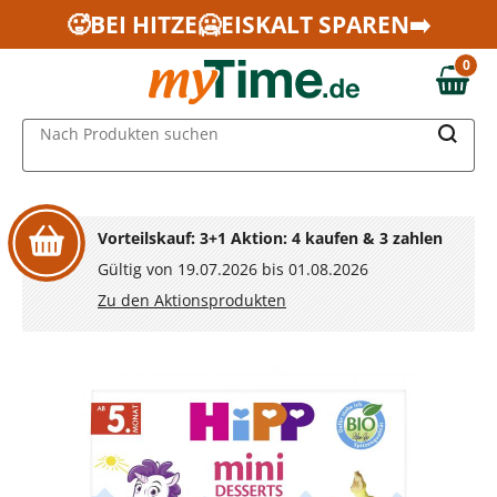
Zum Hauptinhalt springen
🥵BEI HITZE🥶EISKALT SPAREN➡️
Zur Navigation springen
0
Zur Suche springen
0,00 €
MAIN MENU
Nach Produkten suchen
Vorteilskauf: 3+1 Aktion: 4 kaufen & 3 zahlen
Gültig von 19.07.2026 bis 01.08.2026
Zu den Aktionsprodukten