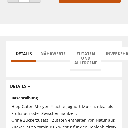
ANZAHL VERRINGERN
ANZAHL ERHÖHEN
DETAILS
NÄHRWERTE
ZUTATEN
INVERKEH
UND
ALLERGENE
DETAILS
Beschreibung
Hipp Guten Morgen Früchte-Joghurt-Müesli, ideal als
Frühstück oder Zwischenmahlzeit.
Ohne Zuckerzusatz - Zutaten enthalten von Natur aus
Zucker. Mit Vitamin B1 - wichtig für den Kohlenhydrat-