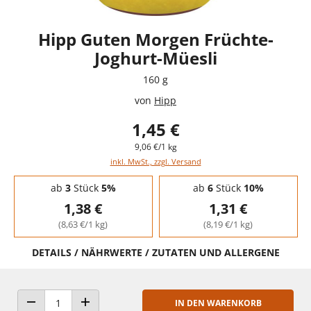
Hipp Guten Morgen Früchte-
Joghurt-Müesli
160 g
von
Hipp
1,45 €
9,06 €/1 kg
inkl. MwSt., zzgl. Versand
Staffelpreise - Mengenrabatt
ab
3
Stück
5%
ab
6
Stück
10%
1,38 €
1,31 €
(8,63 €/1 kg)
(8,19 €/1 kg)
DETAILS / NÄHRWERTE / ZUTATEN UND ALLERGENE
IN DEN WARENKORB