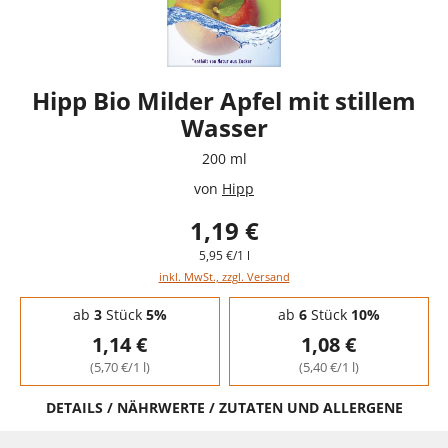
Hipp Bio Milder Apfel mit stillem
Wasser
200 ml
von
Hipp
1,19 €
5,95 €/1 l
inkl. MwSt., zzgl. Versand
Staffelpreise - Mengenrabatt
ab
3
Stück
5%
ab
6
Stück
10%
1,14 €
1,08 €
(5,70 €/1 l)
(5,40 €/1 l)
DETAILS / NÄHRWERTE / ZUTATEN UND ALLERGENE