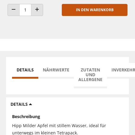
IN DEN WARENKORB
ANZAHL VERRINGERN
ANZAHL ERHÖHEN
DETAILS
NÄHRWERTE
ZUTATEN
INVERKEH
UND
ALLERGENE
DETAILS
Beschreibung
Hipp Milder Apfel mit stillem Wasser, ideal für
unterwegs im kleinen Tetrapack.