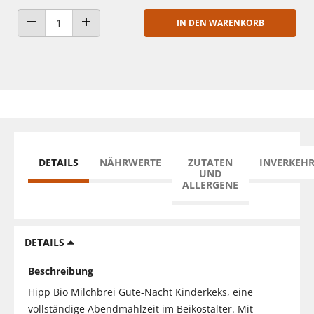
IN DEN WARENKORB
ANZAHL VERRINGERN
ANZAHL ERHÖHEN
DETAILS
NÄHRWERTE
ZUTATEN
INVERKEH
UND
ALLERGENE
DETAILS
Beschreibung
Hipp Bio Milchbrei Gute-Nacht Kinderkeks, eine
vollständige Abendmahlzeit im Beikostalter. Mit