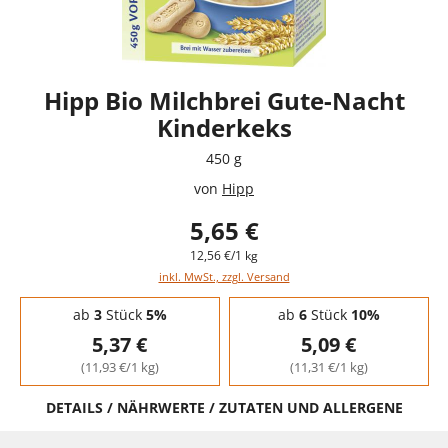
Hipp Bio Milchbrei Gute-Nacht
Kinderkeks
450 g
von
Hipp
5,65 €
12,56 €/1 kg
inkl. MwSt., zzgl. Versand
Staffelpreise - Mengenrabatt
ab
3
Stück
5%
ab
6
Stück
10%
5,37 €
5,09 €
(11,93 €/1 kg)
(11,31 €/1 kg)
DETAILS / NÄHRWERTE / ZUTATEN UND ALLERGENE