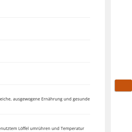
WARE
gsreiche, ausgewogene Ernährung und gesunde
benutztem Löffel umrühren und Temperatur