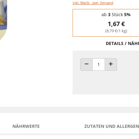
inkl. MwSt., zzgl. Versand
Staffelpreise - Mengenrabatt
ab
3
Stück
5%
1,67 €
(8,79 €/1 kg)
DETAILS / NÄ
ANZAHL VERRINGERN
ANZAHL ERHÖH
NÄHRWERTE
ZUTATEN UND ALLERGEN