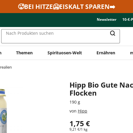
🥵BEI HITZE🥶EISKALT SPAREN➡️
Newsletter
10-€-
Nach Produkten suchen
n
Themen
Spirituosen-Welt
Ernähren
m
realien
Hipp Bio Gute Nac
Flocken
190 g
von
Hipp
1,75 €
9,21 €/1 kg