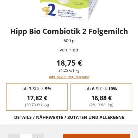
Hipp Bio Combiotik 2 Folgemilch
600 g
von
Hipp
18,75 €
31,25 €/1 kg
inkl. MwSt., zzgl. Versand
Staffelpreise - Mengenrabatt
ab
3
Stück
5%
ab
6
Stück
10%
17,82 €
16,88 €
(29,70 €/1 kg)
(28,13 €/1 kg)
DETAILS / NÄHRWERTE / ZUTATEN UND ALLERGENE