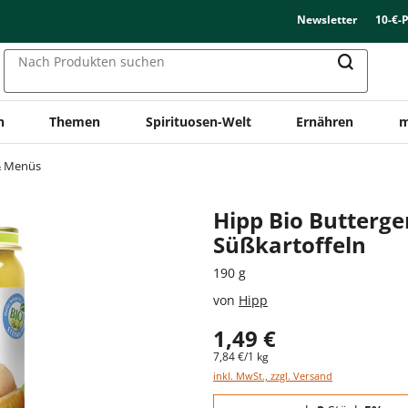
Newsletter
10-€-
Nach Produkten suchen
n
Themen
Spirituosen-Welt
Ernähren
m
 Menüs
Hipp Bio Butterg
Süßkartoffeln
190 g
von
Hipp
1,49 €
7,84 €/1 kg
inkl. MwSt., zzgl. Versand
Staffelpreise - Mengenrabatt