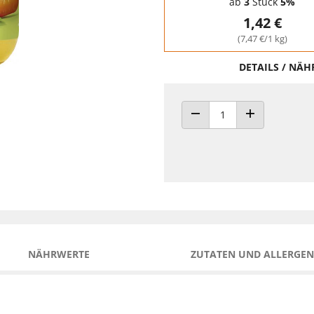
ab
3
Stück
5%
1,42 €
(7,47 €/1 kg)
DETAILS / NÄ
ANZAHL VERRINGERN
ANZAHL ERHÖH
NÄHRWERTE
ZUTATEN UND ALLERGEN