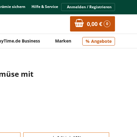
Prämie sichern
Hilfe & Service
Anmelden / Registrieren
0,00 €
0
yTime.de Business
Marken
Angebote
emüse mit