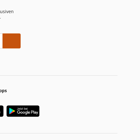
lusiven
-
pps