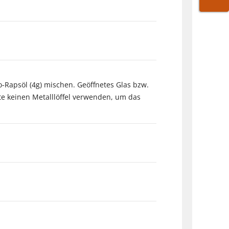
WARE
o-Rapsöl (4g) mischen. Geöffnetes Glas bzw.
e keinen Metalllöffel verwenden, um das