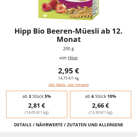
Hipp Bio Beeren-Müesli ab 12.
Monat
200 g
von
Hipp
2,95 €
14,75 €/1 kg
inkl. MwSt., zzgl. Versand
Staffelpreise - Mengenrabatt
ab
3
Stück
5%
ab
6
Stück
10%
2,81 €
2,66 €
(14,05 €/1 kg)
(13,30 €/1 kg)
DETAILS / NÄHRWERTE / ZUTATEN UND ALLERGENE