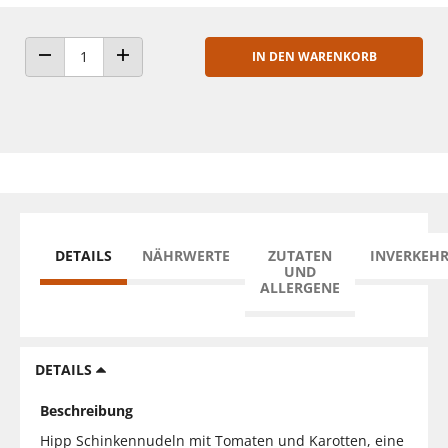
IN DEN WARENKORB
ANZAHL VERRINGERN
ANZAHL ERHÖHEN
DETAILS
NÄHRWERTE
ZUTATEN
INVERKEH
UND
ALLERGENE
DETAILS
Beschreibung
Hipp Schinkennudeln mit Tomaten und Karotten, eine