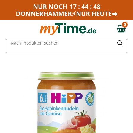
Zum Hauptinhalt springen
NUR NOCH
17 : 44 : 48
DONNERHAMMER⚡NUR HEUTE➡️
Zur Navigation springen
Zur Suche springen
0
0,00 €
MAIN MENU
Nach Produkten suchen