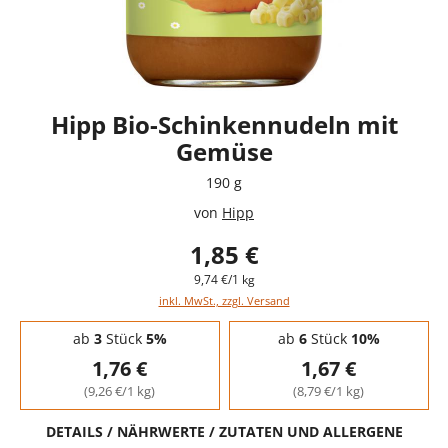
Hipp Bio-Schinkennudeln mit
Gemüse
190 g
von
Hipp
1,85 €
9,74 €/1 kg
inkl. MwSt., zzgl. Versand
Staffelpreise - Mengenrabatt
ab
3
Stück
5%
ab
6
Stück
10%
1,76 €
1,67 €
(9,26 €/1 kg)
(8,79 €/1 kg)
DETAILS / NÄHRWERTE / ZUTATEN UND ALLERGENE