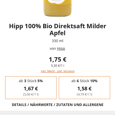
Hipp 100% Bio Direktsaft Milder
Apfel
330 ml
von
Hipp
1,75 €
5,30 €/1 l
inkl. MwSt., zzgl. Versand
Staffelpreise - Mengenrabatt
ab
3
Stück
5%
ab
6
Stück
10%
1,67 €
1,58 €
(5,06 €/1 l)
(4,79 €/1 l)
DETAILS / NÄHRWERTE / ZUTATEN UND ALLERGENE