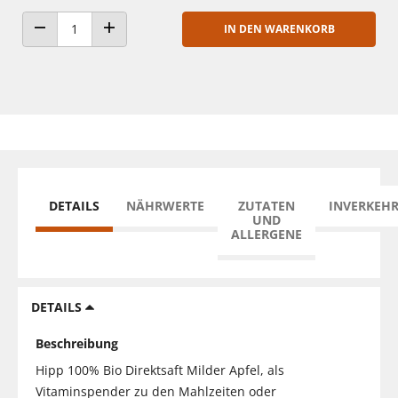
IN DEN WARENKORB
ANZAHL VERRINGERN
ANZAHL ERHÖHEN
DETAILS
NÄHRWERTE
ZUTATEN
INVERKEH
UND
ALLERGENE
DETAILS
Beschreibung
Hipp 100% Bio Direktsaft Milder Apfel, als
Vitaminspender zu den Mahlzeiten oder