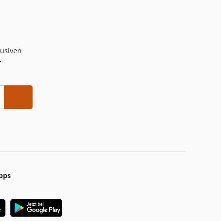
lusiven
-
pps