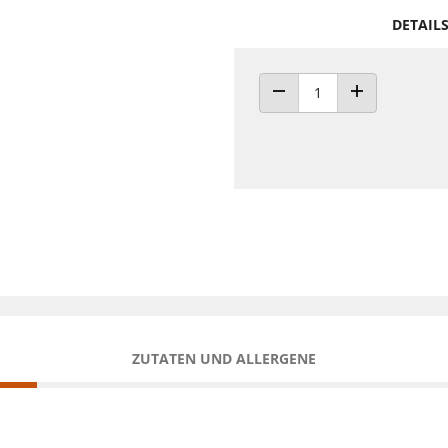
DETAIL
ANZAHL VERRINGERN
ANZAHL ERHÖH
ZUTATEN UND ALLERGENE