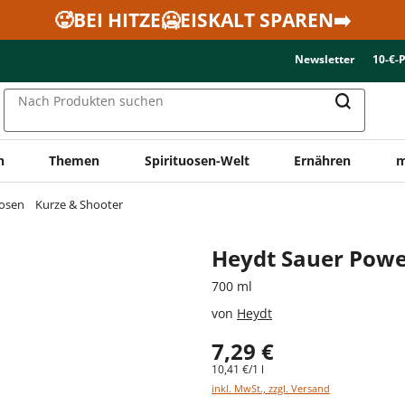
🥵BEI HITZE🥶EISKALT SPAREN➡️
Newsletter
10-€-
Nach Produkten suchen
n
Themen
Spirituosen-Welt
Ernähren
m
uosen
Kurze & Shooter
Heydt Sauer Pow
700 ml
von
Heydt
7,29 €
10,41 €/1 l
inkl. MwSt., zzgl. Versand