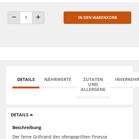
IN DEN WARENKORB
ANZAHL VERRINGERN
ANZAHL ERHÖHEN
DETAILS
NÄHRWERTE
ZUTATEN
INVERKEH
UND
ALLERGENE
DETAILS
Beschreibung
Der feine Grillrand des ofengegrillten Finesse