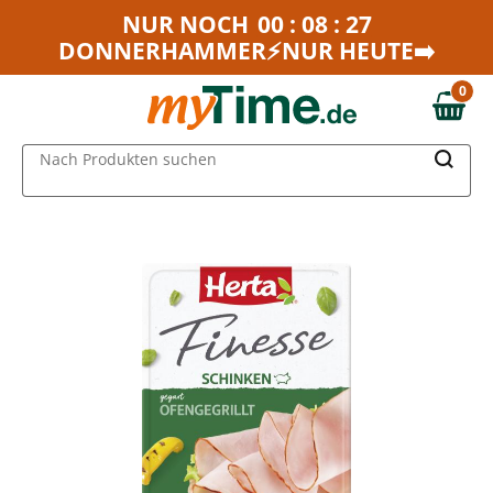
Zum Hauptinhalt springen
NUR NOCH
00 : 08 : 27
DONNERHAMMER⚡NUR HEUTE➡️
Zur Navigation springen
Zur Suche springen
0
0,00 €
MAIN MENU
Nach Produkten suchen