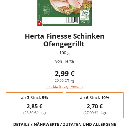
Herta Finesse Schinken
Ofengegrillt
100 g
von
Herta
2,99 €
29,90 €/1 kg
inkl. MwSt., zzgl. Versand
Staffelpreise - Mengenrabatt
ab
3
Stück
5%
ab
6
Stück
10%
2,85 €
2,70 €
(28,50 €/1 kg)
(27,00 €/1 kg)
DETAILS / NÄHRWERTE / ZUTATEN UND ALLERGENE