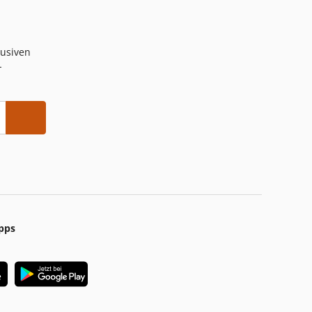
lusiven
-
pps