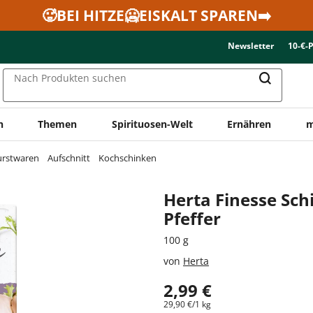
🥵BEI HITZE🥶EISKALT SPAREN➡️
Newsletter
10-€-
Nach Produkten suchen
n
Themen
Spirituosen-Welt
Ernähren
m
urstwaren
Aufschnitt
Kochschinken
Herta Finesse Sch
Pfeffer
100 g
von
Herta
2,99 €
29,90 €/1 kg