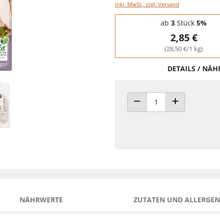
inkl. MwSt., zzgl. Versand
Staffelpreise - Mengenrabatt
ab
3
Stück
5%
2,85 €
(28,50 €/1 kg)
DETAILS / NÄ
ANZAHL VERRINGERN
ANZAHL ERHÖH
NÄHRWERTE
ZUTATEN UND ALLERGEN