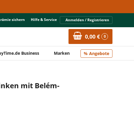
Prämie sichern
Hilfe & Service
Anmelden / Registrieren
0,00 €
0
yTime.de Business
Marken
Angebote
inken mit Belém-