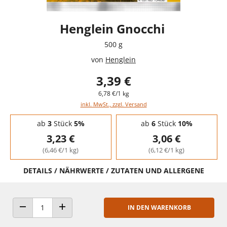
Henglein Gnocchi
500 g
von
Henglein
3,39 €
6,78 €/1 kg
inkl. MwSt., zzgl. Versand
Staffelpreise - Mengenrabatt
ab
3
Stück
5%
ab
6
Stück
10%
3,23 €
3,06 €
(6,46 €/1 kg)
(6,12 €/1 kg)
DETAILS / NÄHRWERTE / ZUTATEN UND ALLERGENE
IN DEN WARENKORB
ANZAHL VERRINGERN
ANZAHL ERHÖHEN