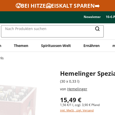
🥵BEI HITZE🥶EISKALT SPAREN➡️
Newsletter
10-€-
Nach Produkten suchen
n
Themen
Spirituosen-Welt
Ernähren
m
ils
Hemelinger Spezi
(30 x 0,33 l)
von
Hemelinger
15,49 €
1,56 €/1 l, zzgl. 3,90 € Pfand
inkl. MwSt., zzgl. Versand