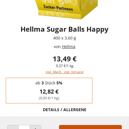
Hellma Sugar Balls Happy
400 x 3,60 g
von
Hellma
13,49 €
9,37 €/1 kg
inkl. MwSt., zzgl. Versand
Staffelpreise - Mengenrabatt
ab
3
Stück
5%
12,82 €
(8,90 €/1 kg)
DETAILS / ALLERGENE