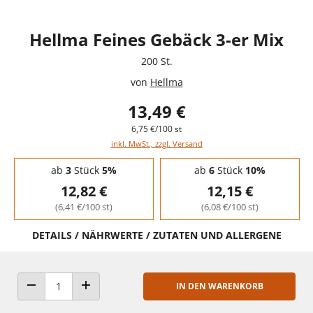
Hellma Feines Gebäck 3-er Mix
200 St.
von
Hellma
13,49 €
6,75 €/100 st
inkl. MwSt., zzgl. Versand
Staffelpreise - Mengenrabatt
ab
3
Stück
5%
ab
6
Stück
10%
12,82 €
12,15 €
(6,41 €/100 st)
(6,08 €/100 st)
DETAILS / NÄHRWERTE / ZUTATEN UND ALLERGENE
IN DEN WARENKORB
ANZAHL VERRINGERN
ANZAHL ERHÖHEN