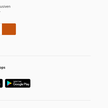
lusiven
-
pps