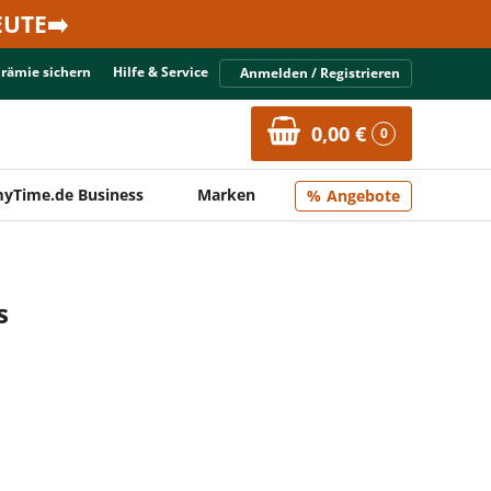
UTE➡️
Prämie sichern
Hilfe & Service
Anmelden / Registrieren
0,00 €
0
yTime.de Business
Marken
Angebote
s