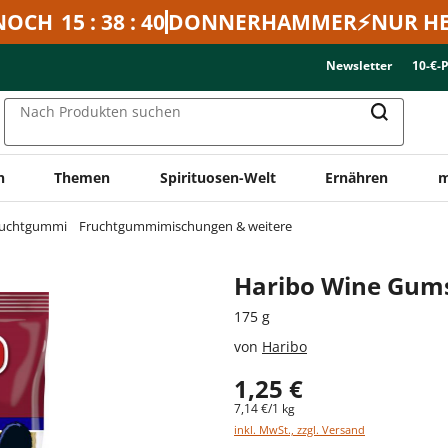
NOCH
15 : 38 : 40
DONNERHAMMER⚡NUR HE
Newsletter
10-€-
Nach Produkten suchen
n
Themen
Spirituosen-Welt
Ernähren
m
ruchtgummi
Fruchtgummimischungen & weitere
Haribo Wine Gum
175 g
von
Haribo
1,25 €
7,14 €/1 kg
inkl. MwSt., zzgl. Versand