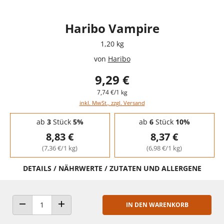
Haribo Vampire
1,20 kg
von
Haribo
9,29 €
7,74 €/1 kg
inkl. MwSt., zzgl. Versand
Staffelpreise - Mengenrabatt
ab
3
Stück
5%
ab
6
Stück
10%
8,83 €
8,37 €
(7,36 €/1 kg)
(6,98 €/1 kg)
DETAILS / NÄHRWERTE / ZUTATEN UND ALLERGENE
IN DEN WARENKORB
ANZAHL VERRINGERN
ANZAHL ERHÖHEN