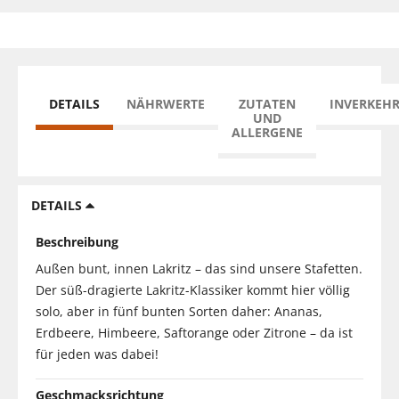
DETAILS
NÄHRWERTE
ZUTATEN
INVERKEH
UND
ALLERGENE
DETAILS
Beschreibung
Außen bunt, innen Lakritz – das sind unsere Stafetten.
Der süß-dragierte Lakritz-Klassiker kommt hier völlig
solo, aber in fünf bunten Sorten daher: Ananas,
Erdbeere, Himbeere, Saftorange oder Zitrone – da ist
für jeden was dabei!
Geschmacksrichtung